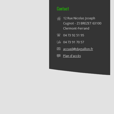
Contact
12 Rue Nicolas Joseph
Cugnot - ZI BREZET 63100
Clermont-Ferrand
04 73 92 51 95
04 73 91 70 57
accueil@daguillon.fr
Plan d'accès