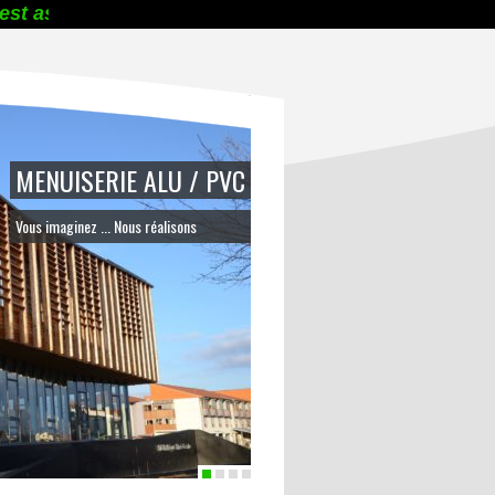
st assuré de 8h à 12h et de 13h30 à 17h30 du lundi a
MENUISERIE ALU / PVC
Vous imaginez ... Nous réalisons